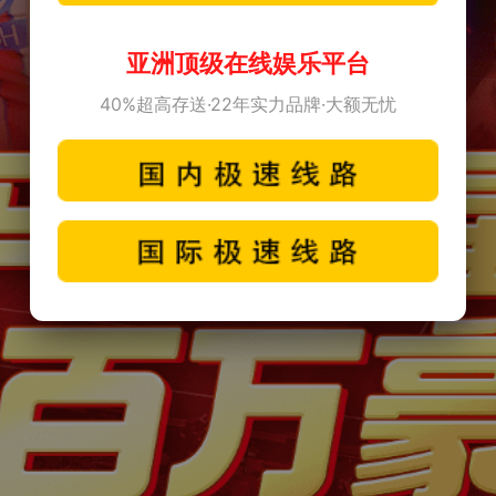
亚洲顶级在线娱乐平台
40%超高存送·22年实力品牌·大额无忧